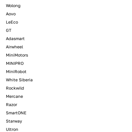
Wolong
Aovo
LeEco
GT
Adasmart
Airwheel
MiniMotors
MINIPRO
MiniRobot
White Siberia
Rockwild
Mercane
Razor
SmartONE
Starway
Ultron