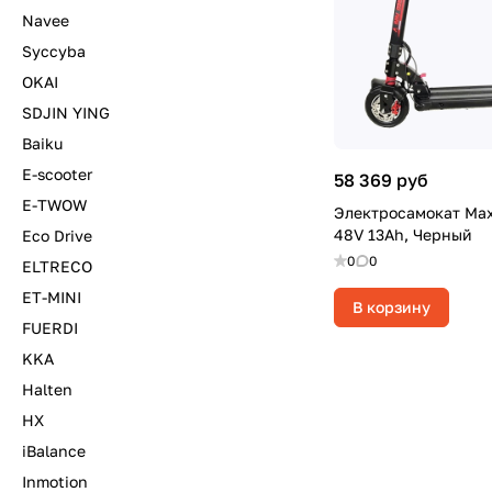
Navee
Syccyba
OKAI
SDJIN YING
Baiku
E-scooter
58 369 руб
E-TWOW
Электросамокат Max
48V 13Ah, Черный
Eco Drive
0
0
ELTRECO
ET-MINI
В корзину
FUERDI
KKA
Halten
HX
iBalance
Inmotion