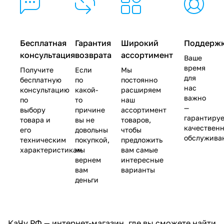
Бесплатная
Гарантия
Широкий
Поддерж
консультация
возврата
ассортимент
Ваше
время
Получите
Если
Мы
для
бесплатную
по
постоянно
нас
консультацию
какой-
расширяем
важно
по
то
наш
—
выбору
причине
ассортимент
гарантиру
товара и
вы не
товаров,
качествен
его
довольны
чтобы
обслужива
техническим
покупкой,
предложить
характеристикам
мы
вам самые
вернем
интересные
вам
варианты
деньги
КаЧу.РФ — интернет-магазин, где вы сможете найти