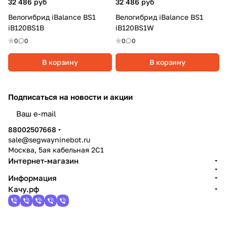
32 486 руб
32 486 руб
Велогибрид iBalance BS1
Велогибрид iBalance BS1
iB120BS1B
iB120BS1W
0
0
0
0
В корзину
В корзину
Подписаться
на новости и акции
политикой конфиденциальности
88002507668
sale@segwayninebot.ru
Москва, 5ая кабельная 2С1
Интернет-магазин
Информация
Качу.рф